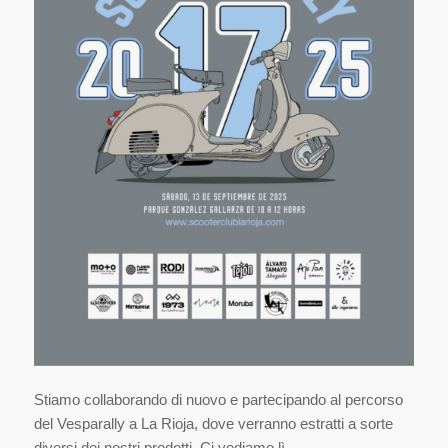
Stiamo collaborando di nuovo e partecipando al percorso
del Vesparally a La Rioja, dove verranno estratti a sorte
diversi dei nostri prodotti. Ci vediamo lì.