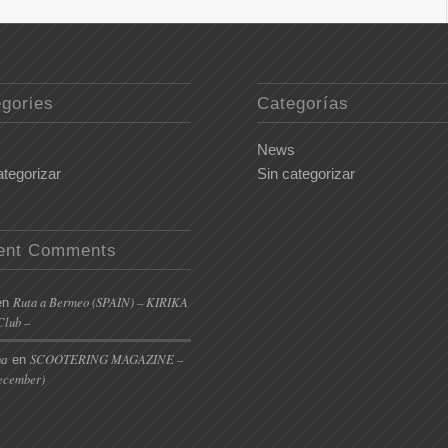
gories
Categorías
s
News
ategorizar
Sin categorizar
ent Comments
Ruta a Bermeo (SPAIN) – KIRIKA
en
Club –
та
SCOOTERING MAGAZINE –
en
ecember)